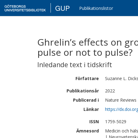
GUP
Publikationslistor
Ghrelin’s effects on g
pulse or not to pulse?
Inledande text i tidskrift
Författare
Suzanne L.
Dick
Publikationsår
2022
Publicerad i
Nature Reviews 
Länkar
https://dx.doi.
ISSN
1759-5029
Ämnesord
Medicin och häl
| Neurovetensk