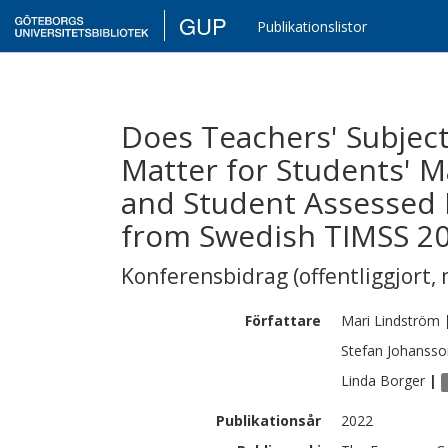
GUP
Publikationslistor
Does Teachers' Subject-
Matter for Students' 
and Student Assessed I
from Swedish TIMSS 2
Konferensbidrag (offentliggjort, 
Författare
Mari
Lindström
Stefan
Johansso
Linda
Borger
|
Publikationsår
2022