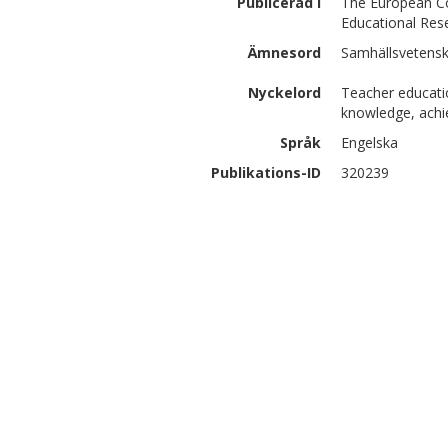
Publicerad i
The European Co
Educational Res
Ämnesord
Samhällsvetensk
Nyckelord
Teacher educati
knowledge, achie
Språk
Engelska
Publikations-ID
320239