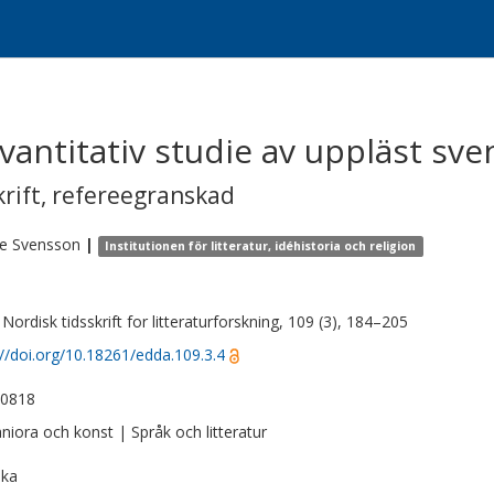
kvantitativ studie av uppläst sv
krift
,
refereegranskad
e
Svensson
|
Institutionen för litteratur, idéhistoria och religion
Nordisk tidsskrift for litteraturforskning, 109 (3), 184–205
://doi.org/10.18261/edda.109.3.4
-0818
iora och konst | Språk och litteratur
ska