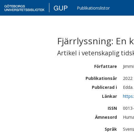
GUP
Publikationslistor
Fjärrlyssning: En 
Artikel i vetenskaplig tids
Författare
Jimmi
Publikationsår
2022
Publicerad i
Edda. 
Länkar
https
ISSN
0013
Ämnesord
Human
Språk
Sven