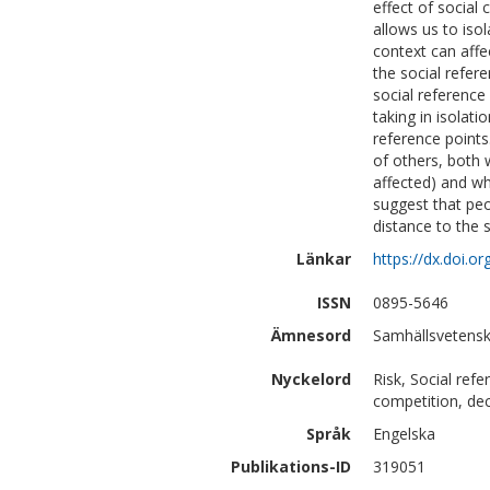
effect of social
allows us to iso
context can affe
the social refere
social reference
taking in isolat
reference points.
of others, both 
affected) and wh
suggest that peo
distance to the s
Länkar
https://dx.doi.
ISSN
0895-5646
Ämnesord
Samhällsvetensk
Nyckelord
Risk, Social ref
competition, dec
Språk
Engelska
Publikations-ID
319051