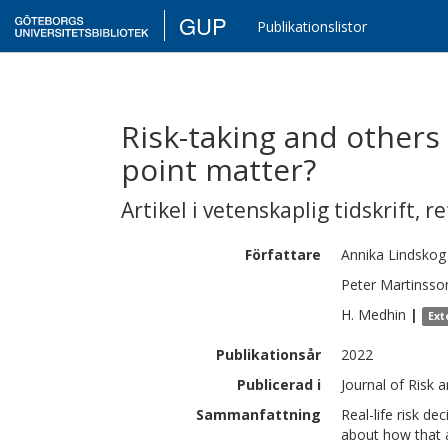
GUP
Publikationslistor
Risk-taking and others
point matter?
Artikel i vetenskaplig tidskrift
,
re
Författare
Annika
Lindskog
Peter
Martinsso
H.
Medhin
|
Ext
Publikationsår
2022
Publicerad i
Journal of Risk 
Sammanfattning
Real-life risk de
about how that a