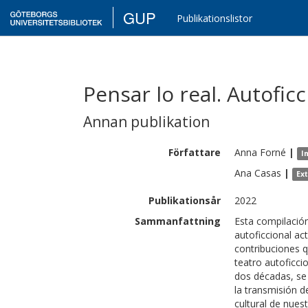
GUP
Publikationslistor
Pensar lo real. Autoficc
Annan publikation
Författare
Anna
Forné
|
I
Ana
Casas
|
Ex
Publikationsår
2022
Sammanfattning
Esta compilació
autoficcional act
contribuciones qu
teatro autoficci
dos décadas, se 
la transmisión d
cultural de nue