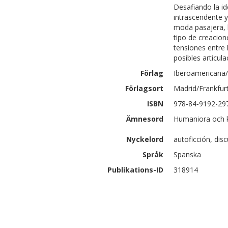
Desafiando la id
intrascendente y
moda pasajera, l
tipo de creacion
tensiones entre l
posibles articula
Förlag
Iberoamericana/
Förlagsort
Madrid/Frankfur
ISBN
978-84-9192-29
Ämnesord
Humaniora och ko
Nyckelord
autoficción, disc
Språk
Spanska
Publikations-ID
318914