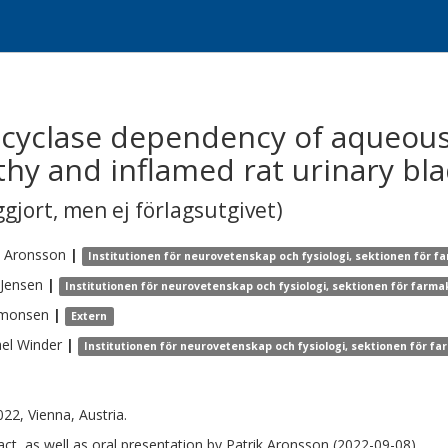
 cyclase dependency of aqueous
thy and inflamed rat urinary bl
gjort, men ej förlagsutgivet)
Aronsson
|
Institutionen för neurovetenskap och fysiologi, sektionen för f
Jensen
|
Institutionen för neurovetenskap och fysiologi, sektionen för farma
imonsen
|
Extern
el
Winder
|
Institutionen för neurovetenskap och fysiologi, sektionen för fa
022, Vienna, Austria.
act, as well as oral presentation by Patrik Aronsson (2022-09-08)