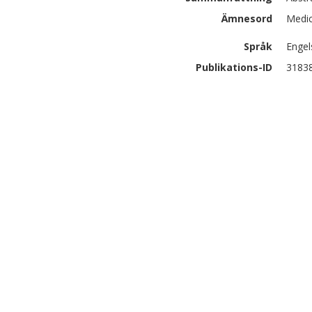
Ämnesord
Medic
Språk
Engel
Publikations-ID
3183