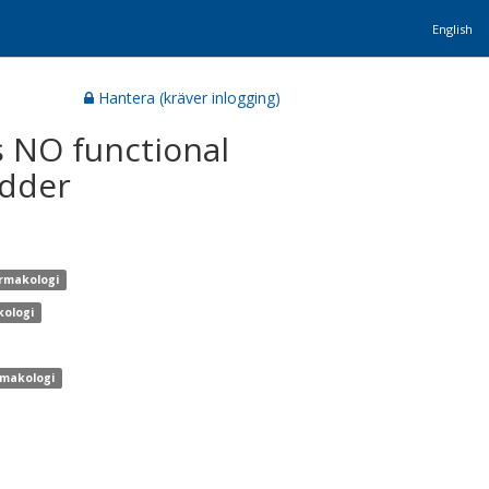
English
Hantera (kräver inlogging)
 NO functional
adder
armakologi
kologi
rmakologi