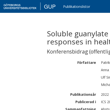
GUP
Publikationslistor
Soluble guanylate
responses in heal
Konferensbidrag (offentlig
Författare
Patrik
Anna
Ulf
S
Micha
Publikationsår
2022
Publicerad i
ICS 2
Sammanfattning
Abstr