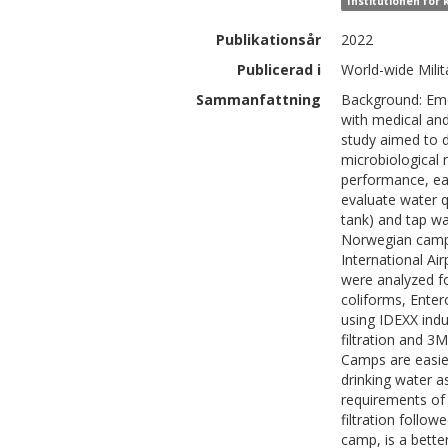
Institutionen för 
Publikationsår
2022
Publicerad i
World-wide Mili
Sammanfattning
Background: Emer
with medical and
study aimed to d
microbiological 
performance, ease
evaluate water 
tank) and tap w
Norwegian camp
International Ai
were analyzed fo
coliforms, Enter
using IDEXX ind
filtration and 3
Camps are easier
drinking water a
requirements of
filtration follo
camp, is a better