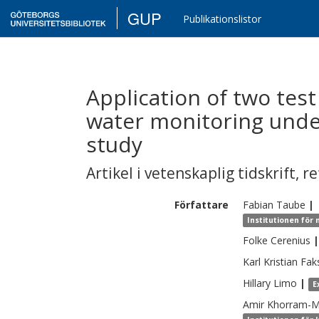
GUP
Publikationslistor
Application of two test
water monitoring under
study
Artikel i vetenskaplig tidskrift
,
re
Författare
Fabian
Taube
|
Institutionen för
Folke
Cerenius
|
Karl Kristian
Fak
Hillary
Limo
|
E
Amir
Khorram-