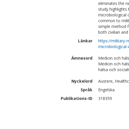
eliminates the n
study highlights
microbiological 
common to milita
simple method fo
both civilian and 
Länkar
https://military
microbiological-
Ämnesord
Medicin och häls
Medicin och häl
hälsa och social
Nyckelord
Austere, Healthc
Språk
Engelska
Publikations-ID
318359