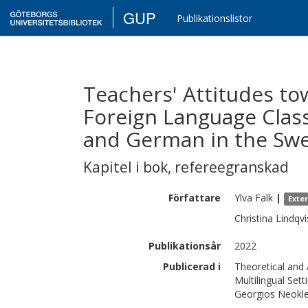
GUP
Publikationslistor
Teachers' Attitudes to
Foreign Language Clas
and German in the Sw
Kapitel i bok
,
refereegranskad
Författare
Ylva
Falk
|
Exte
Christina
Lindqvi
Publikationsår
2022
Publicerad i
Theoretical and
Multilingual Sett
Georgios Neokle