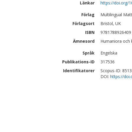
Länkar
https://doi.org
Förlag
Multilingual Mat
Förlagsort
Bristol, UK
ISBN
9781788926409
Ämnesord
Humaniora och ko
Språk
Engelska
Publikations-ID
317536
Identifikatorer
Scopus-ID: 851
DOI:
https://do