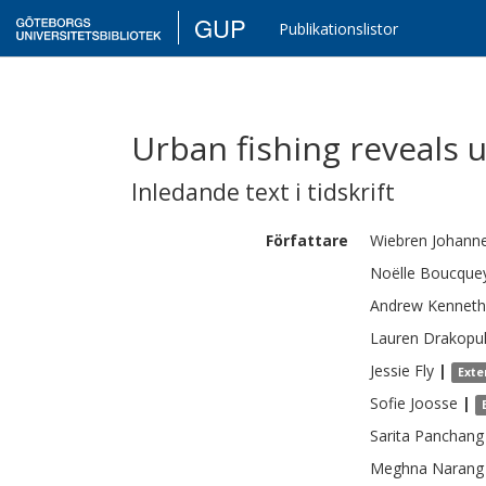
GUP
Publikationslistor
Urban fishing reveals 
Inledande text i tidskrift
Författare
Wiebren Johann
Noëlle
Boucque
Andrew Kenneth
Lauren
Drakopu
Jessie
Fly
|
Exte
Sofie
Joosse
|
Sarita
Panchang
Meghna Narang