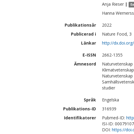
Anja
Rieser
|
E
Hanna
Werners
Publikationsår
2022
Publicerad i
Nature Food, 3
Länkar
http://dx.doi.o
E-ISSN
2662-1355
Ämnesord
Naturvetenskap 
Klimatvetenskap
Naturvetenskap 
Samhällsvetensk
studier
Språk
Engelska
Publikations-ID
316939
Identifikatorer
Pubmed-ID:
htt
ISI-ID: 0007910
DOI:
https://do