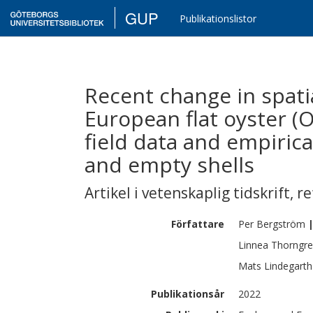
GUP
Publikationslistor
Recent change in spatia
European flat oyster (O
field data and empirica
and empty shells
Artikel i vetenskaplig tidskrift
,
re
Författare
Per
Bergström
Linnea
Thorngr
Mats
Lindegarth
Publikationsår
2022