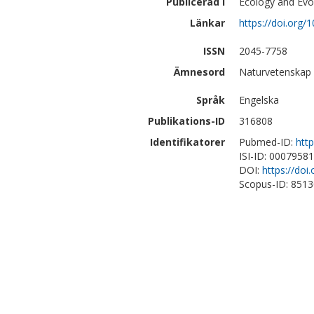
Publicerad i
Ecology and Evol
Länkar
https://doi.org/
ISSN
2045-7758
Ämnesord
Naturvetenskap |
Språk
Engelska
Publikations-ID
316808
Identifikatorer
Pubmed-ID:
htt
ISI-ID: 0007958
DOI:
https://doi
Scopus-ID: 851