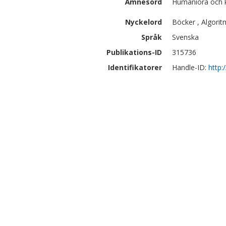
Ämnesord
Humaniora och 
Nyckelord
Böcker , Algoritm
Språk
Svenska
Publikations-ID
315736
Identifikatorer
Handle-ID:
http: