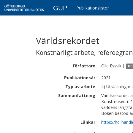
GUP
Publikationslistor
Världsrekordet
Konstnärligt arbete
,
refereegra
Författare
Olle
Essvik
|
HD
Publikationsår
2021
Typ av arbete
4) Utställningar 
Sammanfattning
Världsrekordet 
Konstmuseum 14 
världens längsta
Boken bestod av 
Länkar
https://hdl.hand