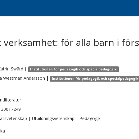
verksamhet: för alla barn i för
atrin
Swärd
|
Institutionen för pedagogik och specialpedagogik
a
Westman Andersson
|
Institutionen för pedagogik och specialpedagogi
ntlitteratur
130017249
llsvetenskap | Utbildningsvetenskap | Pedagogik
ska