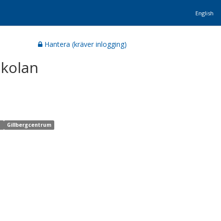
English
Hantera (kräver inlogging)
skolan
k
Gillbergcentrum