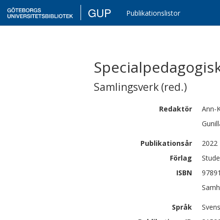
GUP
Publikationslistor
Specialpedagogisk 
Samlingsverk (red.)
Redaktör
Ann-K
Gunill
Publikationsår
2022
Förlag
Stude
ISBN
9789
Samhä
Språk
Sven