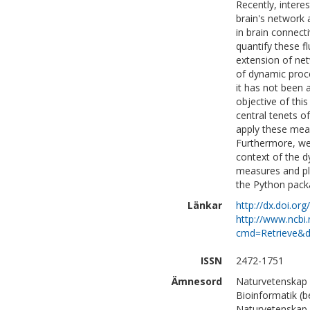
Recently, intere
brain's network 
in brain connect
quantify these f
extension of net
of dynamic proce
it has not been 
objective of this
central tenets o
apply these measu
Furthermore, we 
context of the d
measures and plot
the Python pack
Länkar
http://dx.doi.o
http://www.ncbi.
cmd=Retrieve&d
ISSN
2472-1751
Ämnesord
Naturvetenskap 
Bioinformatik (b
Naturvetenskap 