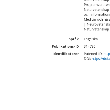
Programvarutek
Naturvetenskap 
och information
Medicin och häl
| Neurovetensk
Naturvetenskap 
Språk
Engelska
Publikations-ID
314780
Identifikatorer
Pubmed-ID:
htt
DOI:
https://do