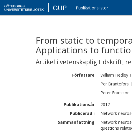
GUP
Publikationslistor
From static to tempora
Applications to functio
Artikel i vetenskaplig tidskrift
,
re
Författare
William Hedley
T
Per
Brantefors
Peter
Fransson
Publikationsår
2017
Publicerad i
Network neurosc
Sammanfattning
Network neurosc
questions relate