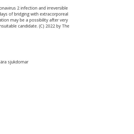
navirus 2 infection and irreversible
ays of bridging with extracorporeal
ion may be a possibility after very
unsuitable candidate. (C) 2022 by The
ulära sjukdomar