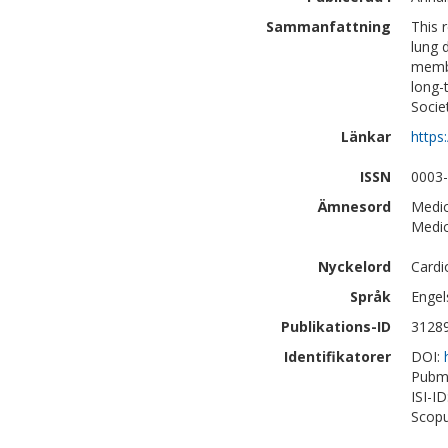
Sammanfattning
This 
lung 
membr
long-
Socie
Länkar
https
ISSN
0003
Ämnesord
Medic
Medic
Nyckelord
Cardi
Språk
Engel
Publikations-ID
3128
Identifikatorer
DOI:
Pubm
ISI-I
Scopu