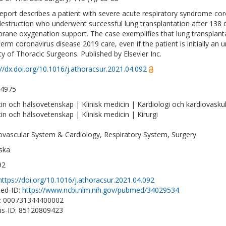
report describes a patient with severe acute respiratory syndrome coro
destruction who underwent successful lung transplantation after 138 d
ane oxygenation support. The case exemplifies that lung transplantat
term coronavirus disease 2019 care, even if the patient is initially an 
ty of Thoracic Surgeons. Published by Elsevier Inc.
://dx.doi.org/10.1016/j.athoracsur.2021.04.092
-4975
in och hälsovetenskap | Klinisk medicin | Kardiologi och kardiovask
in och hälsovetenskap | Klinisk medicin | Kirurgi
ovascular System & Cardiology, Respiratory System, Surgery
ska
92
https://doi.org/10.1016/j.athoracsur.2021.04.092
ed-ID:
https://www.ncbi.nlm.nih.gov/pubmed/34029534
D: 000731344400002
s-ID: 85120809423