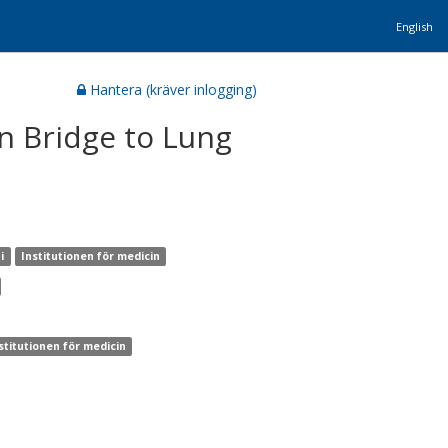
English
Hantera (kräver inlogging)
 Bridge to Lung
i
Institutionen för medicin
stitutionen för medicin