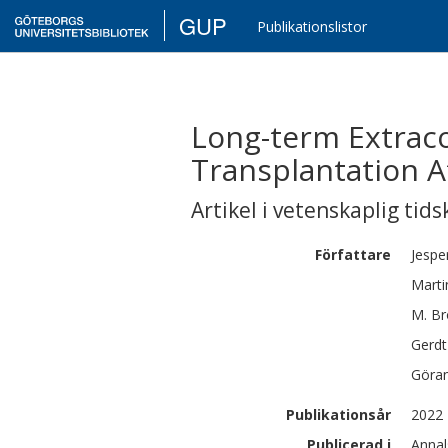
GUP
Publikationslistor
Long-term Extrac
Transplantation A
Artikel i vetenskaplig tids
Författare
Jespe
Marti
M.
B
Gerdt
Göra
Publikationsår
2022
Publicerad i
Annal