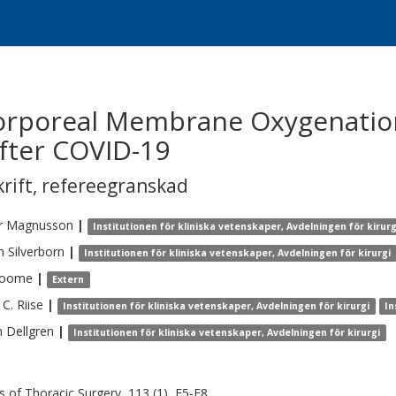
orporeal Membrane Oxygenation
fter COVID-19
krift
,
refereegranskad
r
Magnusson
|
Institutionen för kliniska vetenskaper, Avdelningen för kirurg
n
Silverborn
|
Institutionen för kliniska vetenskaper, Avdelningen för kirurgi
roome
|
Extern
 C.
Riise
|
Institutionen för kliniska vetenskaper, Avdelningen för kirurgi
In
n
Dellgren
|
Institutionen för kliniska vetenskaper, Avdelningen för kirurgi
s of Thoracic Surgery, 113 (1), E5-E8