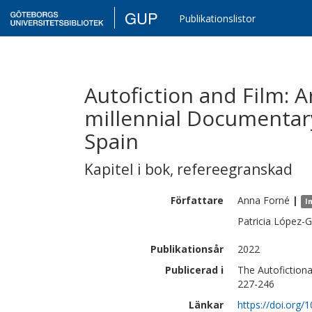
GUP
Publikationslistor
Autofiction and Film: Ar
millennial Documentar
Spain
Kapitel i bok
,
refereegranskad
Författare
Anna
Forné
|
I
Patricia
López-G
Publikationsår
2022
Publicerad i
The Autofictiona
227-246
Länkar
https://doi.org