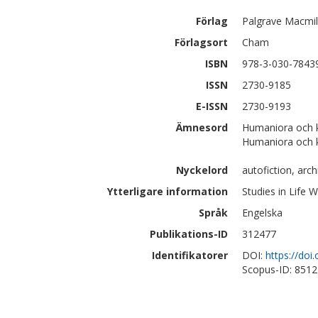
Förlag
Palgrave Macmil
Förlagsort
Cham
ISBN
978-3-030-7843
ISSN
2730-9185
E-ISSN
2730-9193
Ämnesord
Humaniora och ko
Humaniora och ko
Nyckelord
autofiction, arc
Ytterligare information
Studies in Life W
Språk
Engelska
Publikations-ID
312477
Identifikatorer
DOI:
https://do
Scopus-ID: 851