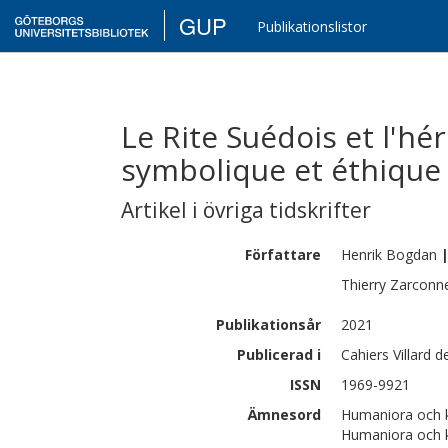
GUP
Publikationslistor
Le Rite Suédois et l'hé
symbolique et éthique
Artikel i övriga tidskrifter
Författare
Henrik
Bogdan
Thierry
Zarconn
Publikationsår
2021
Publicerad i
Cahiers Villard 
ISSN
1969-9921
Ämnesord
Humaniora och k
Humaniora och ko