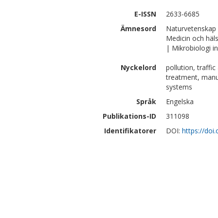
E-ISSN
2633-6685
Ämnesord
Naturvetenskap 
Medicin och häl
| Mikrobiologi 
Nyckelord
pollution, traff
treatment, manu
systems
Språk
Engelska
Publikations-ID
311098
Identifikatorer
DOI:
https://do