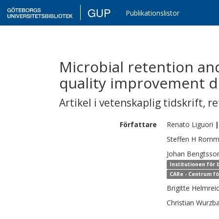
GUP
Publikationslistor
Microbial retention an
quality improvement de
Artikel i vetenskaplig tidskrift
,
re
Författare
Renato
Liguori
|
Steffen H
Romm
Johan
Bengtsso
Institutionen för
CARe - Centrum fö
Brigitte
Helmrei
Christian
Wurzba