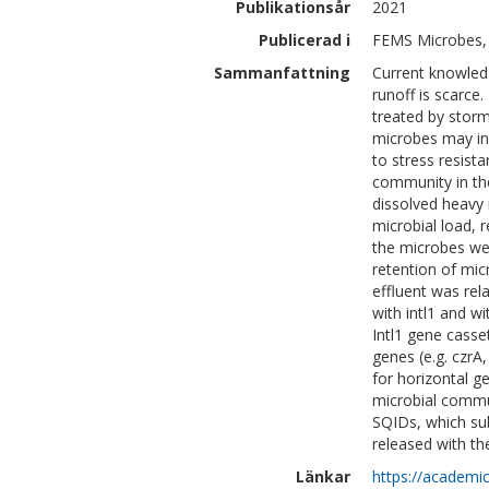
Publikationsår
2021
Publicerad i
FEMS Microbes, 
Sammanfattning
Current knowled
runoff is scarce.
treated by stor
microbes may inf
to stress resista
community in the
dissolved heavy
microbial load, 
the microbes wer
retention of mic
effluent was rel
with intl1 and wi
Intl1 gene casse
genes (e.g. czrA,
for horizontal ge
microbial commun
SQIDs, which su
released with th
Länkar
https://academi