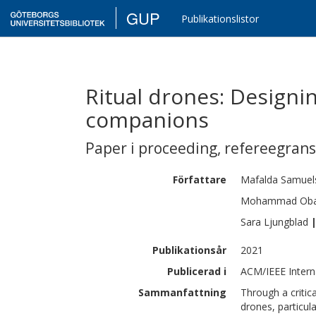
GUP
Publikationslistor
Ritual drones: Designin
companions
Paper i proceeding
,
refereegran
Författare
Mafalda
Samuel
Mohammad
Oba
Sara
Ljungblad
Publikationsår
2021
Publicerad i
ACM/IEEE Intern
Sammanfattning
Through a critic
drones, particul