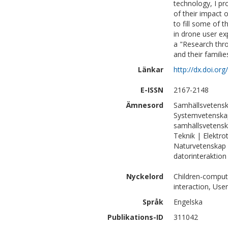
technology, I pr
of their impact o
to fill some of 
in drone user e
a "Research thr
and their familie
Länkar
http://dx.doi.o
E-ISSN
2167-2148
Ämnesord
Samhällsvetensk
Systemvetenskap
samhällsvetenska
Teknik | Elektro
Naturvetenskap 
datorinteraktion
Nyckelord
Children-comput
interaction, Use
Språk
Engelska
Publikations-ID
311042