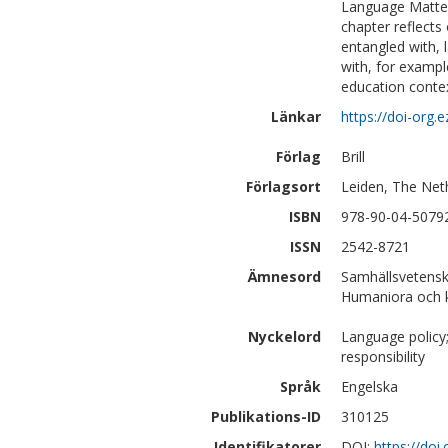
Language Matters
chapter reflect
entangled with, 
with, for example
education contex
Länkar
https://doi-org
Förlag
Brill
Förlagsort
Leiden, The Net
ISBN
978-90-04-5079
ISSN
2542-8721
Ämnesord
Samhällsvetensk
Humaniora och ko
Nyckelord
Language policy;
responsibility
Språk
Engelska
Publikations-ID
310125
Identifikatorer
DOI:
https://do