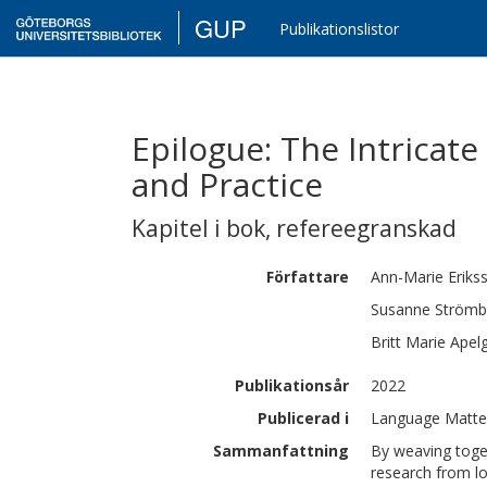
GUP
Publikationslistor
Epilogue: The Intricat
and Practice
Kapitel i bok
,
refereegranskad
Författare
Ann-Marie
Eriks
Susanne
Strömb
Britt Marie
Apel
Publikationsår
2022
Publicerad i
Language Matter
Sammanfattning
By weaving toge
research from l