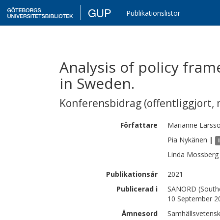
GUP
Publikationslistor
Analysis of policy fram
in Sweden.
Konferensbidrag (offentliggjort, 
Författare
Marianne
Larsso
Pia
Nykänen
|
Linda
Mossberg
Publikationsår
2021
Publicerad i
SANORD (Souther
10 September 2
Ämnesord
Samhällsvetenska