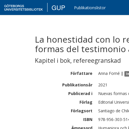
GUP
Publikationslistor
La honestidad con lo r
formas del testimonio 
Kapitel i bok
,
refereegranskad
Författare
Anna
Forné
|
I
Publikationsår
2021
Publicerad i
Nuevas formas d
Förlag
Editorial Univer
Förlagsort
Santiago de Chil
ISBN
978-956-303-51
Ämnesord
Humaniora och ko