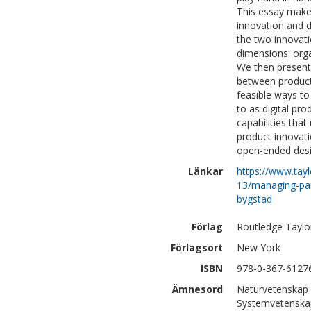
This essay make
innovation and d
the two innovati
dimensions: orga
We then present 
between product 
feasible ways t
to as digital pr
capabilities tha
product innovatio
open-ended desi
Länkar
https://www.tay
13/managing-par
bygstad
Förlag
Routledge Taylo
Förlagsort
New York
ISBN
978-0-367-6127
Ämnesord
Naturvetenskap 
Systemvetenskap