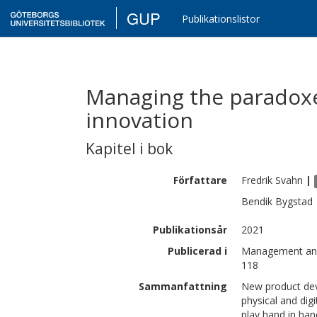
GUP
Publikationslistor
Managing the paradoxes
innovation
Kapitel i bok
Författare
Fredrik
Svahn
|
Bendik
Bygstad
Publikationsår
2021
Publicerad i
Management and 
118
Sammanfattning
New product dev
physical and dig
play hand in hand