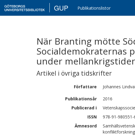
GUP
Publikationslistor
När Branting mötte Sö
Socialdemokraternas pr
under mellankrigstide
Artikel i övriga tidskrifter
Författare
Johannes
Lindval
Publikationsår
2016
Publicerad i
Vetenskapssocie
ISSN
978-91-980551-
Ämnesord
Samhällsvetensk
konfliktforskning