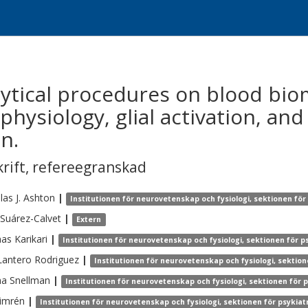
alytical procedures on blood bio
hysiology, glial activation, and
n.
krift
,
refereegranskad
as J.
Ashton
|
Institutionen för neurovetenskap och fysiologi, sektionen för
Suárez-Calvet
|
Extern
as
Karikari
|
Institutionen för neurovetenskap och fysiologi, sektionen för p
Lantero Rodriguez
|
Institutionen för neurovetenskap och fysiologi, sektio
na
Snellman
|
Institutionen för neurovetenskap och fysiologi, sektionen för 
imrén
|
Institutionen för neurovetenskap och fysiologi, sektionen för psykia