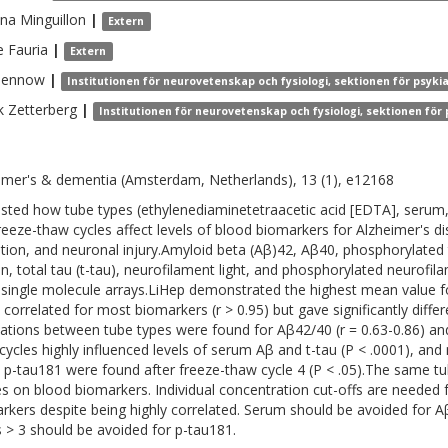
ina
Minguillon
|
Extern
e
Fauria
|
Extern
lennow
|
Institutionen för neurovetenskap och fysiologi, sektionen för psyki
k
Zetterberg
|
Institutionen för neurovetenskap och fysiologi, sektionen för
imer's & dementia (Amsterdam, Netherlands), 13 (1), e12168
sted how tube types (ethylenediaminetetraacetic acid [EDTA], serum, l
reeze-thaw cycles affect levels of blood biomarkers for Alzheimer's di
ation, and neuronal injury.Amyloid beta (Aβ)42, Aβ40, phosphorylated tau
in, total tau (t-tau), neurofilament light, and phosphorylated neurof
 single molecule arrays.LiHep demonstrated the highest mean value f
y correlated for most biomarkers (r > 0.95) but gave significantly diff
lations between tube types were found for Aβ42/40 (r = 0.63-0.86) and
cycles highly influenced levels of serum Aβ and t-tau (P < .0001), a
p-tau181 were found after freeze-thaw cycle 4 (P < .05).The same tu
es on blood biomarkers. Individual concentration cut-offs are needed f
rkers despite being highly correlated. Serum should be avoided for A
s > 3 should be avoided for p-tau181.