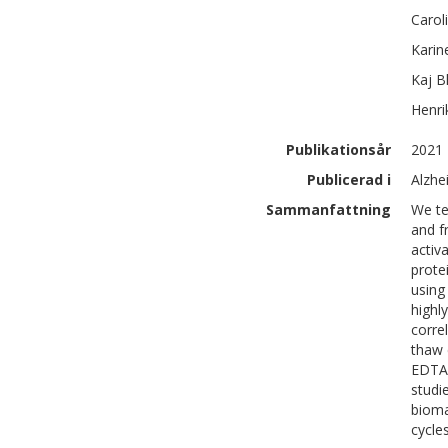
Carol
Karin
Kaj
B
Henri
Publikationsår
2021
Publicerad i
Alzhe
Sammanfattning
We te
and f
activ
prote
using
highl
corre
thaw 
EDTA 
studi
bioma
cycle