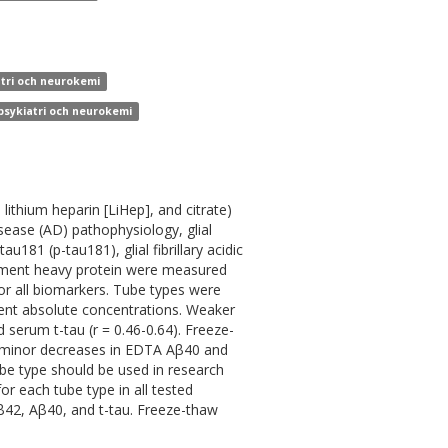
atri och neurokemi
 psykiatri och neurokemi
ithium heparin [LiHep], and citrate)
sease (AD) pathophysiology, glial
181 (p-tau181), glial fibrillary acidic
ilament heavy protein were measured
or all biomarkers. Tube types were
erent absolute concentrations. Weaker
 serum t-tau (r = 0.46-0.64). Freeze-
nd minor decreases in EDTA Aβ40 and
be type should be used in research
or each tube type in all tested
β42, Aβ40, and t-tau. Freeze-thaw