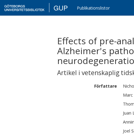
GUP
Publikationslistor
Effects of pre-an
Alzheimer's pathop
neurodegeneratio
Artikel i vetenskaplig tids
Författare
Nichol
Marc
Thom
Juan
Annii
Joel
S