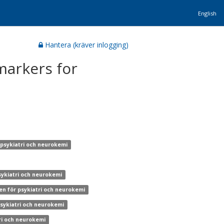
English
Hantera (kräver inlogging)
markers for
 psykiatri och neurokemi
sykiatri och neurokemi
nen för psykiatri och neurokemi
psykiatri och neurokemi
tri och neurokemi