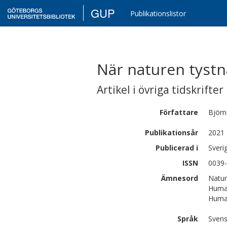
GUP
Publikationslistor
När naturen tystn
Artikel i övriga tidskrifter
Författare
Björn
Publikationsår
2021
Publicerad i
Sveri
ISSN
0039
Ämnesord
Natur
Human
Human
Språk
Sven