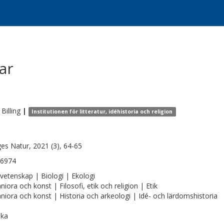
ar
Billing
|
Institutionen för litteratur, idéhistoria och religion
ges Natur, 2021 (3), 64-65
-6974
vetenskap | Biologi | Ekologi
iora och konst | Filosofi, etik och religion | Etik
iora och konst | Historia och arkeologi | Idé- och lärdomshistoria
ska