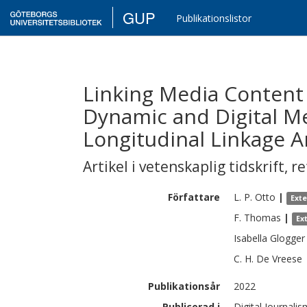
GUP
Publikationslistor
Linking Media Content 
Dynamic and Digital M
Longitudinal Linkage A
Artikel i vetenskaplig tidskrift
,
re
Författare
L. P.
Otto
|
Ext
F.
Thomas
|
Ex
Isabella
Glogger
C. H.
De Vreese
Publikationsår
2022
Publicerad i
Digital Journalis