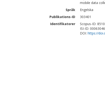
mobile data col
Språk
Engelska
Publikations-ID
303401
Identifikatorer
Scopus-ID: 851
ISI-ID: 0006304
DOI:
https://do