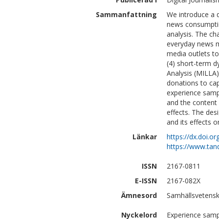
Sammanfattning
We introduce a d
news consumption
analysis. The ch
everyday news m
media outlets to
(4) short-term d
Analysis (MILLA
donations to ca
experience samp
and the content
effects. The des
and its effects o
Länkar
https://dx.doi.
https://www.tan
ISSN
2167-0811
E-ISSN
2167-082X
Ämnesord
Samhällsvetensk
Nyckelord
Experience sampl