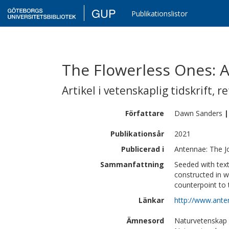
GUP
Publikationslistor
The Flowerless Ones: 
Artikel i vetenskaplig tidskrift
,
re
Författare
Dawn
Sanders
|
Publikationsår
2021
Publicerad i
Antennae: The Jo
Sammanfattning
Seeded with text
constructed in w
counterpoint to 
Länkar
http://www.ant
Ämnesord
Naturvetenskap 