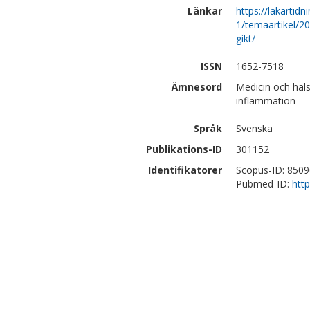
Länkar
https://lakartidn
1/temaartikel/2
gikt/
ISSN
1652-7518
Ämnesord
Medicin och häl
inflammation
Språk
Svenska
Publikations-ID
301152
Identifikatorer
Scopus-ID: 850
Pubmed-ID:
htt