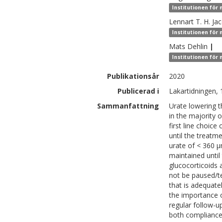
Institutionen för
Lennart T. H.
Ja
Institutionen för
Mats
Dehlin
|
Institutionen för
Publikationsår
2020
Publicerad i
Lakartidningen, 
Sammanfattning
Urate lowering t
in the majority o
first line choic
until the treatm
urate of < 360 µ
maintained until
glucocorticoids 
not be paused/te
that is adequat
the importance 
regular follow-u
both compliance