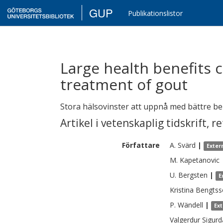
GUP
Publikationslistor
Large health benefits 
treatment of gout
Stora hälsovinster att uppnå med bättre be
Artikel i vetenskaplig tidskrift
,
re
Författare
A.
Svärd
|
Exter
M.
Kapetanovic
U.
Bergsten
|
E
Kristina Bengts
P.
Wändell
|
Ex
Valgerdur
Sigurd