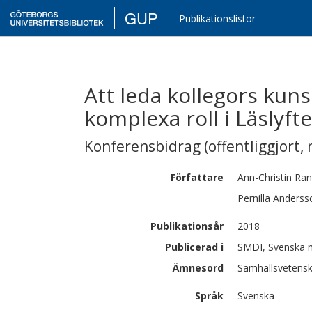
GUP
Publikationslistor
Att leda kollegors ku
komplexa roll i Läslyfte
Konferensbidrag (offentliggjort, 
Författare
Ann-Christin
Ran
Pernilla
Anderss
Publikationsår
2018
Publicerad i
SMDI, Svenska m
Ämnesord
Samhällsvetensk
Språk
Svenska