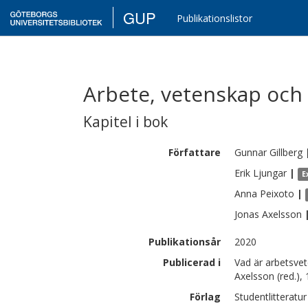
GUP
Publikationslistor
Arbete, vetenskap oc
Kapitel i bok
Författare
Gunnar
Gillberg
Erik
Ljungar
|
E
Anna
Peixoto
|
Jonas
Axelsson
Publikationsår
2020
Publicerad i
Vad är arbetsvete
Axelsson (red.), 
Förlag
Studentlitteratur