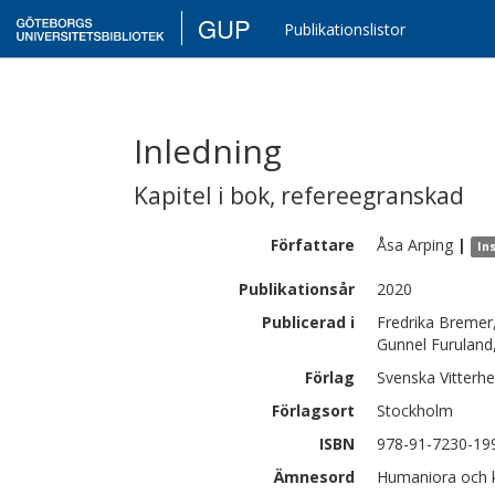
GUP
Publikationslistor
Inledning
Kapitel i bok
,
refereegranskad
Författare
Åsa
Arping
|
Ins
Publikationsår
2020
Publicerad i
Fredrika Bremer, 
Gunnel Furuland,
Förlag
Svenska Vitterh
Förlagsort
Stockholm
ISBN
978-91-7230-19
Ämnesord
Humaniora och ko