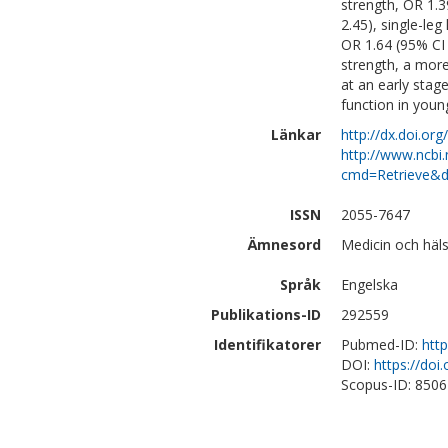
strength, OR 1.3
2.45), single-le
OR 1.64 (95% CI 
strength, a mor
at an early stag
function in youn
Länkar
http://dx.doi.o
http://www.ncbi.
cmd=Retrieve&d
ISSN
2055-7647
Ämnesord
Medicin och häls
Språk
Engelska
Publikations-ID
292559
Identifikatorer
Pubmed-ID:
htt
DOI:
https://do
Scopus-ID: 850