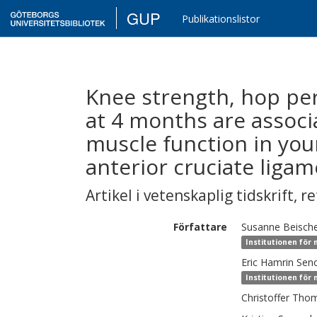
GUP
Publikationslistor
Knee strength, hop per
at 4 months are assoc
muscle function in you
anterior cruciate liga
Artikel i vetenskaplig tidskrift
,
re
Författare
Susanne
Beisch
Institutionen för 
Eric
Hamrin Seno
Institutionen för 
Christoffer
Tho