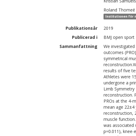
Kristian
Samuel
Roland
Thomeé
Institutionen för 
Publikationsår
2019
Publicerad i
BMJ open sport 
Sammanfattning
We investigated
outcomes (PRO) 
symmetrical musc
reconstruction.
results of five t
Athletes were 15
undergone a pri
Limb Symmetry In
reconstruction. 
PROs at the 4-mo
mean age 22±4 y
reconstruction, 
muscle function.
was associated w
p=0.011), knee-e