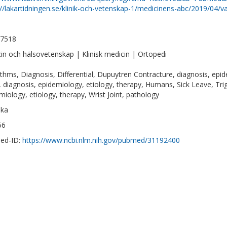
://lakartidningen.se/klinik-och-vetenskap-1/medicinens-abc/2019/04/va
-7518
in och hälsovetenskap | Klinisk medicin | Ortopedi
ithms, Diagnosis, Differential, Dupuytren Contracture, diagnosis, epid
, diagnosis, epidemiology, etiology, therapy, Humans, Sick Leave, Trig
miology, etiology, therapy, Wrist Joint, pathology
ska
56
ed-ID:
https://www.ncbi.nlm.nih.gov/pubmed/31192400