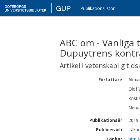
GUP
Publikationslistor
ABC om - Vanliga t
Dupuytrens kontra
Artikel i vetenskaplig tids
Författare
Alexa
Olof
Kristi
Nena
Publikationsår
2019
Publicerad i
Läkar
Länkar
http: