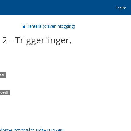
English
Hantera (kräver inlogging)
2 - Triggerfinger,
edi
opedi
dopt=Citation&list_uids=31192400