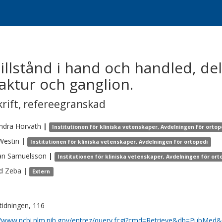
illstånd i hand och handled, del 
ktur och ganglion.
krift
,
refereegranskad
ndra
Horvath
|
Institutionen för kliniska vetenskaper, Avdelningen för ortop
Westin
|
Institutionen för kliniska vetenskaper, Avdelningen för ortopedi
an
Samuelsson
|
Institutionen för kliniska vetenskaper, Avdelningen för ort
d
Zeba
|
Extern
tidningen, 116
//www.ncbi.nlm.nih.gov/entrez/query.fcgi?cmd=Retrieve&db=PubMed&