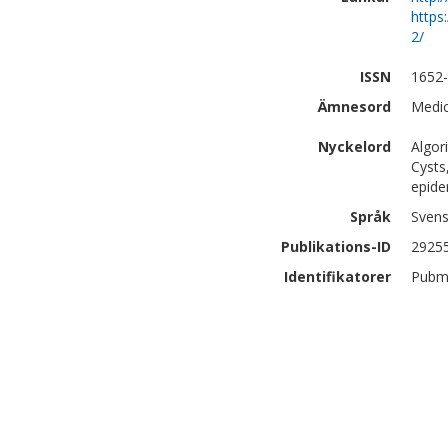
https
2/
ISSN
1652
Ämnesord
Medic
Nyckelord
Algor
Cysts
epide
Språk
Sven
Publikations-ID
2925
Identifikatorer
Pubm