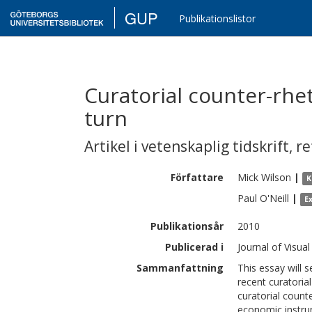
GUP
Publikationslistor
Curatorial counter-rhe
turn
Artikel i vetenskaplig tidskrift
,
re
Författare
Mick
Wilson
|
K
Paul
O'Neill
|
E
Publikationsår
2010
Publicerad i
Journal of Visual
Sammanfattning
This essay will s
recent curatorial
curatorial count
economic instru