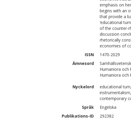
emphasis on hero
begins with an 
that provide a b
‘educational tur
of the counter-rh
discussion concl
rhetorically cons
economies of co
ISSN
1470-2029
Ämnesord
Samhällsvetensk
Humaniora och k
Humaniora och 
Nyckelord
educational turn
instrumentalism
contemporary cu
Språk
Engelska
Publikations-ID
292382