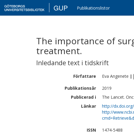
GUP
Publikationslistor
The importance of surg
treatment.
Inledande text i tidskrift
Författare
Eva
Angenete
|
Publikationsår
2019
Publicerad i
The Lancet. Onco
Länkar
http://dx.doi.o
http://www.ncbi.
cmd=Retrieve&d
ISSN
1474-5488