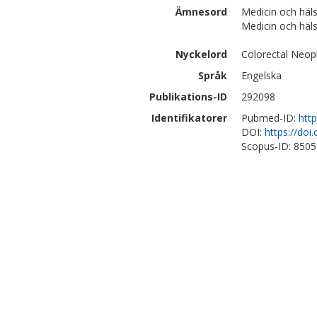
Ämnesord
Medicin och häl
Medicin och häls
Nyckelord
Colorectal Neo
Språk
Engelska
Publikations-ID
292098
Identifikatorer
Pubmed-ID:
htt
DOI:
https://do
Scopus-ID: 850