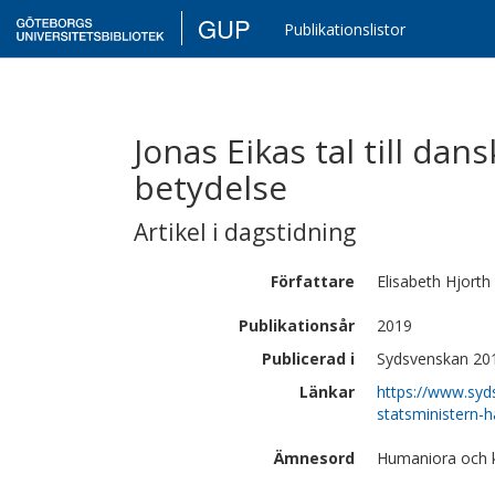
GUP
Publikationslistor
Jonas Eikas tal till dan
betydelse
Artikel i dagstidning
Författare
Elisabeth
Hjorth
Publikationsår
2019
Publicerad i
Sydsvenskan 20
Länkar
https://www.syds
statsministern-h
Ämnesord
Humaniora och ko