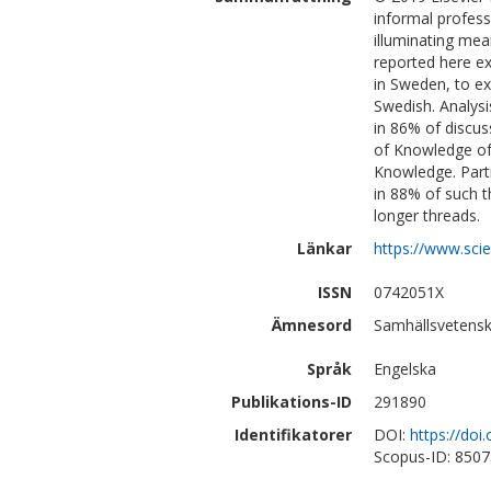
informal profes
illuminating mea
reported here e
in Sweden, to e
Swedish. Analysi
in 86% of discu
of Knowledge of
Knowledge. Parti
in 88% of such t
longer threads.
Länkar
https://www.sci
ISSN
0742051X
Ämnesord
Samhällsvetensk
Språk
Engelska
Publikations-ID
291890
Identifikatorer
DOI:
https://doi
Scopus-ID: 850