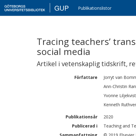
GUP
Publikationslistor
Tracing teachers’ tran
social media
Artikel i vetenskaplig tidskrift
,
re
Författare
Jorryt
van Bomm
Ann-Christin
Ran
Yvonne
Liljekvist
Kenneth
Ruthve
Publikationsår
2020
Publicerad i
Teaching and Te
Sammanfattning
© 2019 Elsevier 