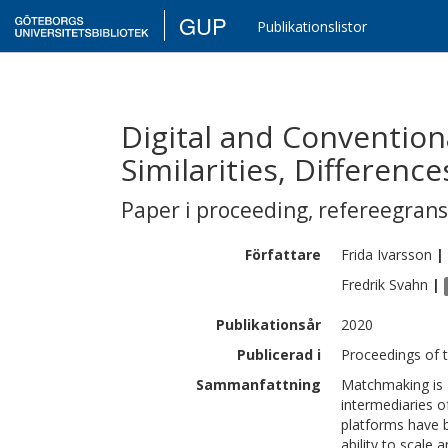
GUP
Publikationslistor
Digital and Conventio
Similarities, Differenc
Paper i proceeding
,
refereegran
Författare
Frida
Ivarsson
|
Fredrik
Svahn
|
Publikationsår
2020
Publicerad i
Proceedings of 
Sammanfattning
Matchmaking is 
intermediaries 
platforms have b
ability to scale 