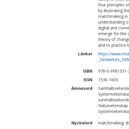
four principles 
by illustrating t
matchmaking in 
understanding of
digital and con
emerge for the c
theory of changi
and to practice 
Länkar
https://www.res
_Similarities_Di
ISBN
978-0-9981331-
ISSN
1530-1605
Ämnesord
Samhällsvetensk
Systemvetenskap
samhällsvetenska
Naturvetenskap 
Systemvetenskap
Nyckelord
matchmaking; dig