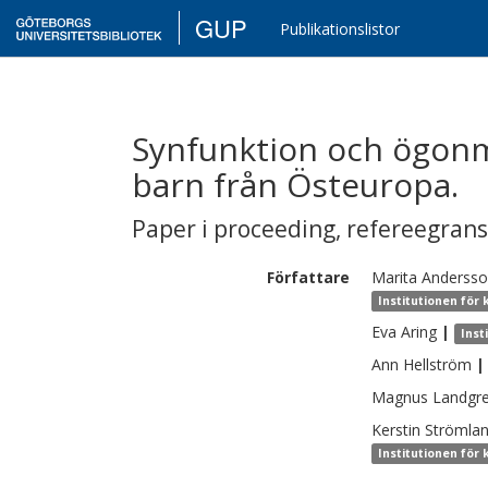
GUP
Publikationslistor
Synfunktion och ögonm
barn från Östeuropa.
Paper i proceeding
,
refereegran
Författare
Marita Anderss
Institutionen för
Eva
Aring
|
Inst
Ann
Hellström
|
Magnus
Landgr
Kerstin
Strömla
Institutionen för