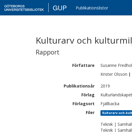
GUP
Publikationslistor
Kulturarv och kulturmi
Rapport
Författare
Susanne
Fredho
Krister
Olsson
|
Publikationsår
2019
Förlag
Kulturlandskape
Förlagsort
Fjällbacka
Filer
Kulturarv-och-kul
Teknik | Samhäl
Teknik | Samhäl