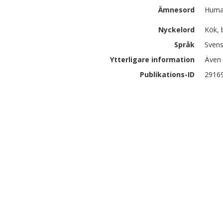
Ämnesord
Human
Nyckelord
Kök, 
Språk
Sven
Ytterligare information
Även 
Publikations-ID
2916