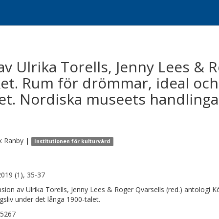
v Ulrika Torells, Jenny Lees & 
öket. Rum för drömmar, ideal och
let. Nordiska museets handlinga
k
Ranby
|
Institutionen för kulturvård
2019 (1), 35-37
sion av Ulrika Torells, Jenny Lees & Roger Qvarsells (red.) antologi 
gsliv under det långa 1900-talet.
-5267