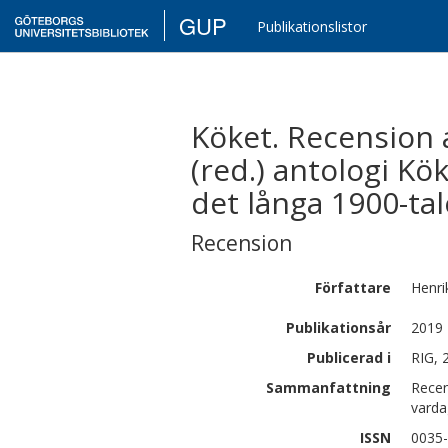
GUP
Publikationslistor
Köket. Recension a
(red.) antologi K
det långa 1900-ta
Recension
Författare
Henri
Publikationsår
2019
Publicerad i
RIG, 
Sammanfattning
Recen
varda
ISSN
0035