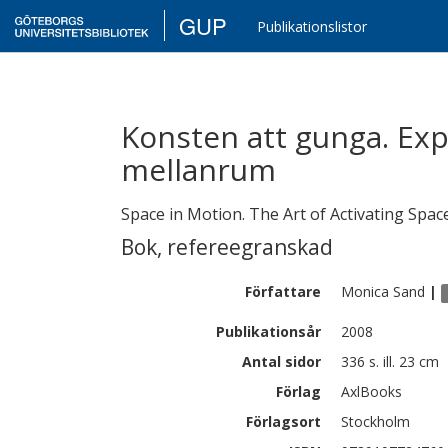
GUP
Publikationslistor
Konsten att gunga. Ex
mellanrum
Space in Motion. The Art of Activating Spa
Bok
,
refereegranskad
Författare
Monica
Sand
|
Publikationsår
2008
Antal sidor
336 s. ill. 23 cm
Förlag
AxlBooks
Förlagsort
Stockholm