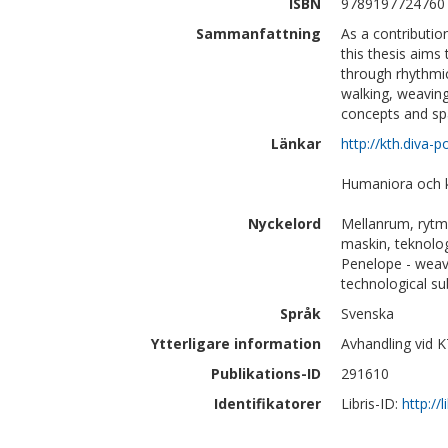
ISBN
9789197724760
Sammanfattning
As a contributio
this thesis aims
through rhythmic
walking, weaving
concepts and spa
Länkar
http://kth.diva
Humaniora och 
Nyckelord
Mellanrum, rytm
maskin, teknolog
Penelope - weavi
technological su
Språk
Svenska
Ytterligare information
Avhandling vid K
Publikations-ID
291610
Identifikatorer
Libris-ID:
http://