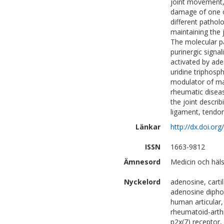
joint movement, 
damage of one or
different pathol
maintaining the 
The molecular pa
purinergic signa
activated by ad
uridine triphosp
modulator of man
rheumatic diseas
the joint describ
ligament, tendon
Länkar
http://dx.doi.or
ISSN
1663-9812
Ämnesord
Medicin och häls
Nyckelord
adenosine, carti
adenosine dipho
human articular,
rheumatoid-arthr
p2x(7) receptor