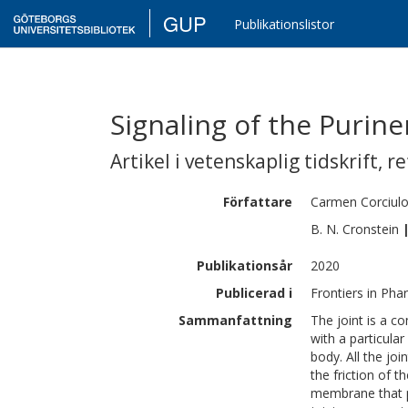
GUP
Publikationslistor
Signaling of the Purine
Artikel i vetenskaplig tidskrift
,
re
Författare
Carmen
Corciul
B. N.
Cronstein
Publikationsår
2020
Publicerad i
Frontiers in Pha
Sammanfattning
The joint is a c
with a particular
body. All the joi
the friction of 
membrane that pr