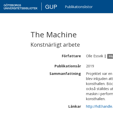
GUP
Publikationslistor
The Machine
Konstnärligt arbete
Författare
Olle
Essvik
|
Hö
Publikationsår
2019
Sammanfattning
Projektet var en
blev inbjuden at
konsthallen. Böc
också ställdes u
maskin i perform
konsthallen.
Länkar
http://hdl.handl