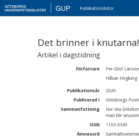
GUP
Publikationslistor
Det brinner i knutarna!
Artikel i dagstidning
Författare
Per-Olof
Larsso
Håkan
Högberg
Publikationsår
2020
Publicerad i
Göteborgs Post
Sammanfattning
Hur ska Götebor
man blir virussm
ISSN
1103-9345
Ämnesord
Samhällsvetens