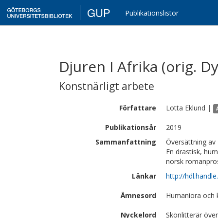
GUP
Publikationslistor
Djuren I Afrika (orig. Dy
Konstnärligt arbete
Författare
Lotta
Eklund
|
Publikationsår
2019
Sammanfattning
Översättning av 
En drastisk, hum
norsk romanpros
Länkar
http://hdl.handl
Ämnesord
Humaniora och ko
Nyckelord
Skönlitterär öve