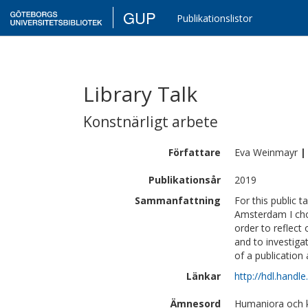
GUP
Publikationslistor
Library Talk
Konstnärligt arbete
Författare
Eva
Weinmayr
|
Publikationsår
2019
Sammanfattning
For this public t
Amsterdam I chos
order to reflect
and to investiga
of a publication
Länkar
http://hdl.handl
Ämnesord
Humaniora och 