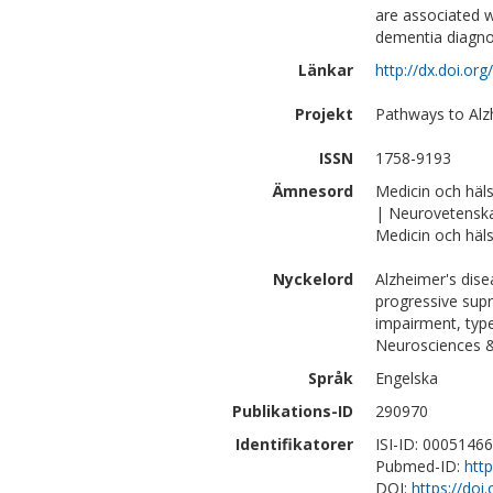
are associated wi
dementia diagno
Länkar
http://dx.doi.o
Projekt
Pathways to Alz
ISSN
1758-9193
Ämnesord
Medicin och häl
| Neurovetensk
Medicin och häls
Nyckelord
Alzheimer's dise
progressive supr
impairment, type-
Neurosciences 
Språk
Engelska
Publikations-ID
290970
Identifikatorer
ISI-ID: 0005146
Pubmed-ID:
htt
DOI:
https://do