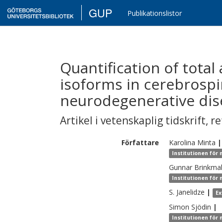
GUP
Publikationslistor
Quantification of total
isoforms in cerebrospi
neurodegenerative dis
Artikel i vetenskaplig tidskrift
,
re
Författare
Karolina
Minta
|
Institutionen för
Gunnar
Brinkma
Institutionen för
S.
Janelidze
|
Ex
Simon
Sjödin
|
Institutionen för