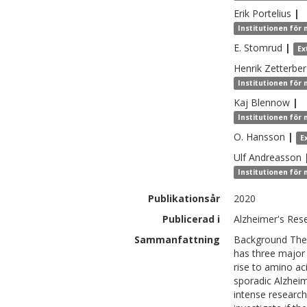
Erik
Portelius
|
Institutionen för
E.
Stomrud
|
Ex
Henrik
Zetterbe
Institutionen för
Kaj
Blennow
|
Institutionen för
O.
Hansson
|
E
Ulf
Andreasson
Institutionen för
Publikationsår
2020
Publicerad i
Alzheimer's Res
Sammanfattning
Background The 
has three major 
rise to amino aci
sporadic Alzheim
intense research