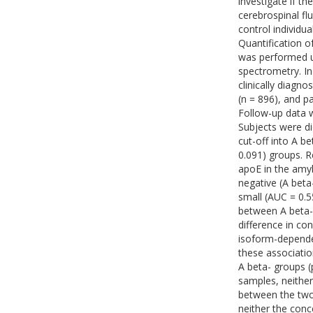
investigate if t
cerebrospinal fl
control individ
Quantification o
was performed us
spectrometry. In 
clinically diagn
(n = 896), and p
Follow-up data w
Subjects were d
cut-off into A be
0.091) groups. R
apoE in the amy
negative (A beta
small (AUC = 0.5
between A beta- 
difference in co
isoform-dependen
these associati
A beta- groups (
samples, neither
between the two 
neither the conc