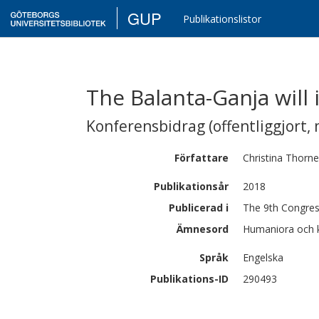
GUP
Publikationslistor
The Balanta-Ganja will i
Konferensbidrag (offentliggjort, 
Författare
Christina
Thornel
Publikationsår
2018
Publicerad i
The 9th Congres
Ämnesord
Humaniora och ko
Språk
Engelska
Publikations-ID
290493