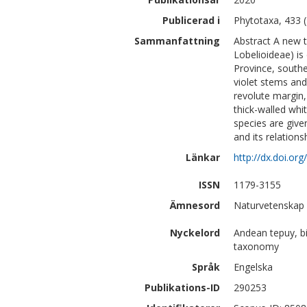
Publicerad i
Phytotaxa, 433 (
Sammanfattning
Abstract A new 
Lobelioideae) is
Province, southe
violet stems and 
revolute margin,
thick-walled whit
species are given
and its relations
Länkar
http://dx.doi.or
ISSN
1179-3155
Ämnesord
Naturvetenskap 
Nyckelord
Andean tepuy, bio
taxonomy
Språk
Engelska
Publikations-ID
290253