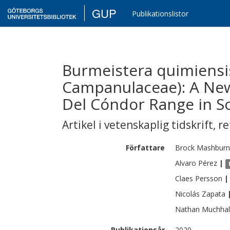
GUP
Publikationslistor
Burmeistera quimiensis
Campanulaceae): A New
Del Cóndor Range in S
Artikel i vetenskaplig tidskrift
,
re
Författare
Brock
Mashburn
Alvaro
Pérez
|
Claes
Persson
|
Nicolás
Zapata
Nathan
Muchha
Publikationsår
2020